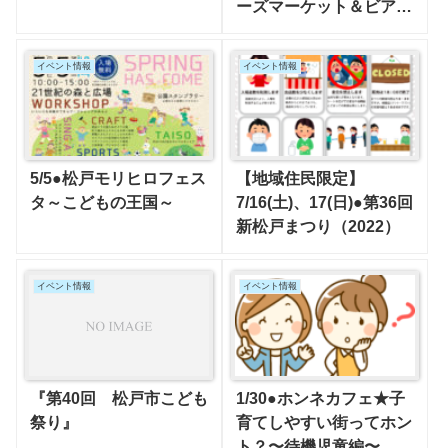
ーズマーケット＆ビアフ
ェスタ
イベント情報
イベント情報
5/5●松戸モリヒロフェス
【地域住民限定】
タ～こどもの王国～
7/16(土)、17(日)●第36回
新松戸まつり（2022）
イベント情報
イベント情報
『第40回 松戸市こども
1/30●ホンネカフェ★子
祭り』
育てしやすい街ってホン
ト？〜待機児童編〜