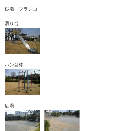
砂場、ブランコ
滑り台
ハン登棒
広場