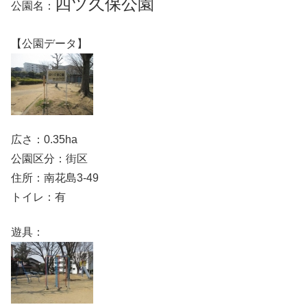
四ツ久保公園
公園名：
【公園データ】
広さ：0.35ha
公園区分：街区
住所：南花島3-49
トイレ：有
遊具：