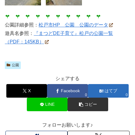
公園詳細参照：
松戸市HP 公園 公園のデータ
遊具名参照：
『まつどDE子育て』松戸の公園一覧
（PDF：145KB）
公園
シェアする
X
Facebook
はてブ
0
0
LINE
コピー
フォローお願いします♪