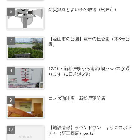
防災無線とよい子の放送（松戸市）
【流山市の公園】電車の丘公園（木3号公
園）
12/16～新松戸駅から南流山駅へバスが通
ります（1日片道6便）
コメダ珈琲店 新松戸駅前店
【施設情報】ラウンドワン キッズスポッ
チャ（新三郷店）part2