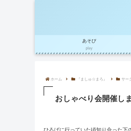
あそび
play
ホーム
『ましゅ☆まろ』
サー
おしゃべり会開催し
ひろばに行っていた頃知り合った下