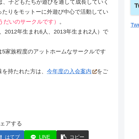
は、子どもたちが遊びを通して成長していく
T
ったりをモットーに外遊び中心で活動してい
ょうだいのサークルです）
。
Twe
、2012年生まれ6人、2013年生まれ2人）で
は5家族程度のアットホームなサークルです
味を持たれた方は、
今年度の入会案内
をご
ェアする
はてブ
LINE
コピー