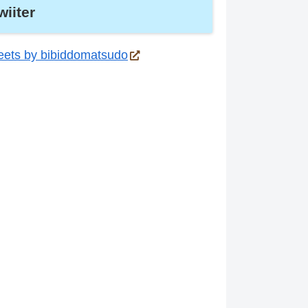
wiiter
ets by bibiddomatsudo