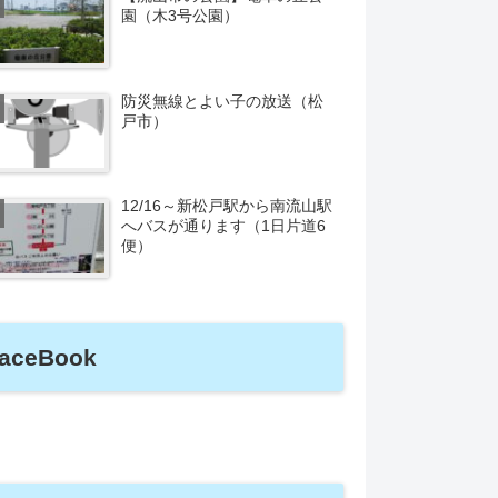
園（木3号公園）
防災無線とよい子の放送（松
戸市）
12/16～新松戸駅から南流山駅
へバスが通ります（1日片道6
便）
aceBook