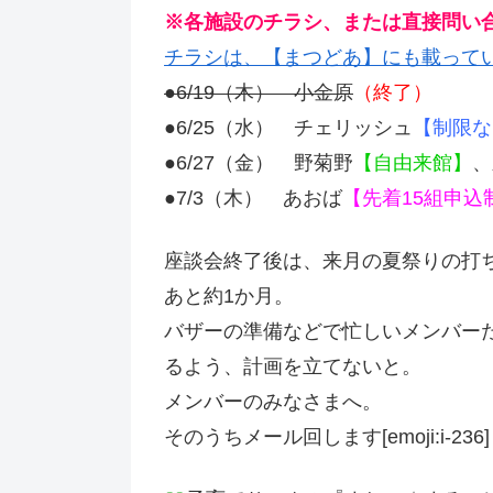
※各施設のチラシ、または直接問い
チラシは、【まつどあ】にも載って
●6/19（木） 小金原
（終了）
●6/25（水） チェリッシュ
【制限な
●6/27（金） 野菊野
【自由来館】
、
●7/3（木） あおば
【先着15組申込
座談会終了後は、来月の夏祭りの打
あと約1か月。
バザーの準備などで忙しいメンバー
るよう、計画を立てないと。
メンバーのみなさまへ。
そのうちメール回します[emoji:i-236]